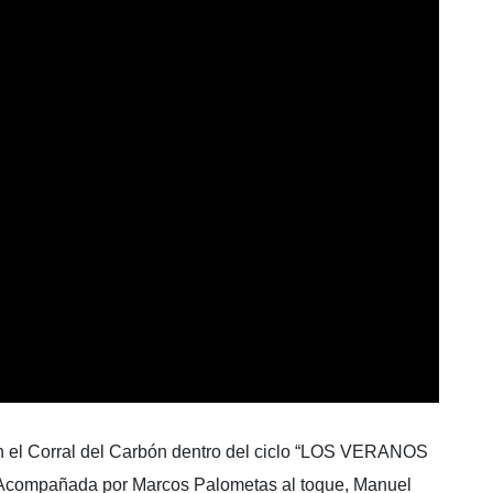
en el Corral del Carbón dentro del ciclo “LOS VERANOS
Acompañada por Marcos Palometas al toque, Manuel