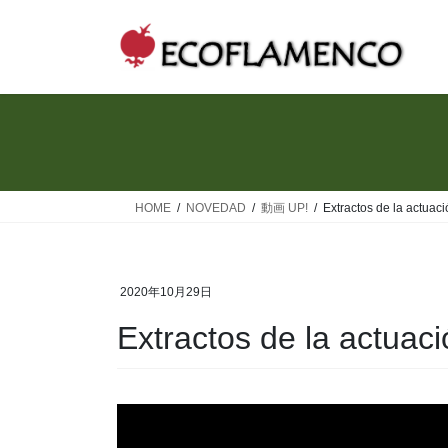
コ
ナ
ン
ビ
テ
ゲ
ン
ー
ツ
シ
へ
ョ
ス
ン
キ
に
ッ
移
HOME
NOVEDAD
動画 UP!
Extractos de la actuac
プ
動
2020年10月29日
Extractos de la actuac