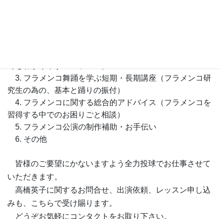
の
シ
ョ
ー企画の提案、実施）
2. フラメンコ公開レッスン（初心者を対象とした、誰に
でもわかりやすいレッスン）
3. フラメンコ舞踊を学ぶ短期・長期講座（フラメンコ研
究生の為の、基本と踊りの振付）
4. フラメンコに関する総合的アドバイス（フラメンコを
習得する中でのお困りごと相談）
5. フラメンコ公演の制作補助・お手伝い
6. その他
皆様のご要望にかないますよう全力投球でお仕事させて
いただきます。
高橋英子に関するお問合せ、出演依頼、レッスン申し込
みも、こちらで受け賜ります。
どうぞお気軽にコンタクトをお取り下さい。