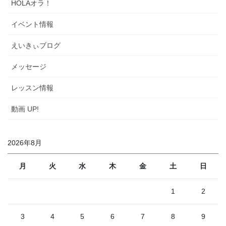
HOLAオラ！
イベント情報
えいきぃブログ
メッセージ
レッスン情報
動画 UP!
2026年8月
月
火
水
木
金
土
日
1
2
3
4
5
6
7
8
9