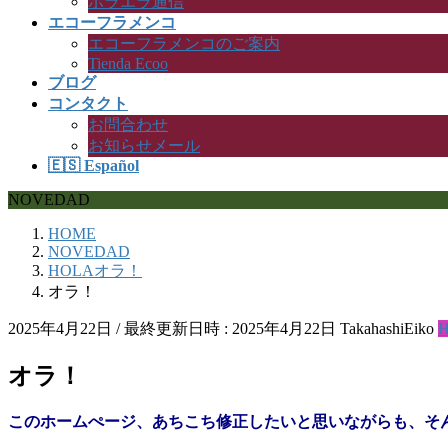
ボラエラ通信
エコーフラメンコ
エコーフラメンコのご案内
Tienda Ecoo
ブログ
コンタクト
お問合わせ
お知らせメール
🇪🇸 Español
NOVEDAD
HOME
NOVEDAD
HOLAオラ！
オラ！
2025年4月22日
/ 最終更新日時 :
2025年4月22日
TakahashiEiko
オラ！
このホームぺージ、あちこち修正したいと思いながらも、
そ