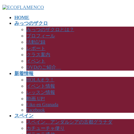
コ
ナ
ン
ビ
HOME
テ
ゲ
みっつのザクロ
ン
ー
みっつのザクロとは？
ツ
シ
プロフィール
へ
ョ
活動記録
ス
ン
レポート
キ
に
クラス案内
ッ
移
イベント
プ
動
DVDのご紹介
新着情報
HOLAオラ！
イベント情報
レッスン情報
動画 UP!
Eiko en Granada
Facebook
スペイン
スペイン、アンダルシアの古都グラナダ
カチューチャ便り