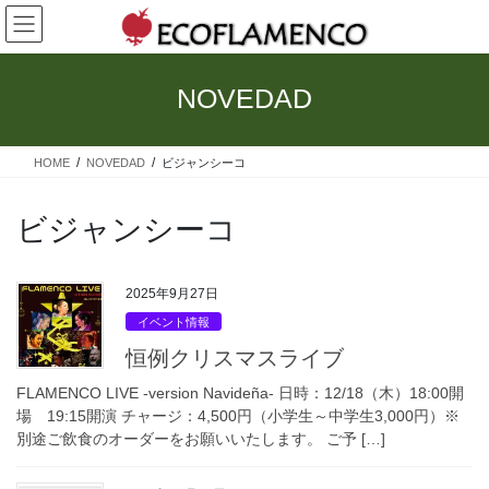
コ
ナ
ン
ビ
テ
ゲ
ン
ー
NOVEDAD
ツ
シ
へ
ョ
ス
ン
HOME
NOVEDAD
ビジャンシーコ
キ
に
ッ
移
プ
動
ビジャンシーコ
2025年9月27日
イベント情報
恒例クリスマスライブ
FLAMENCO LIVE -version Navideña- 日時：12/18（木）18:00開
場 19:15開演 チャージ：4,500円（小学生～中学生3,000円）※
別途ご飲食のオーダーをお願いいたします。 ご予 […]