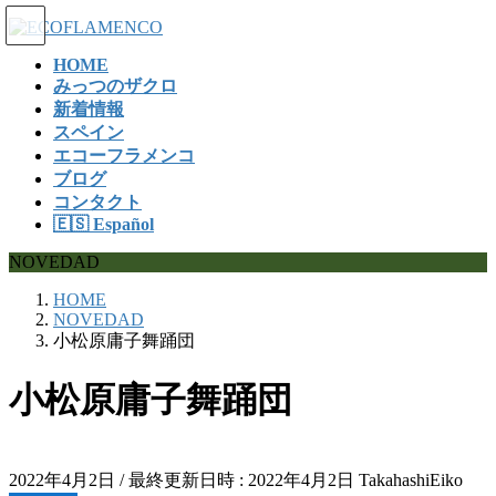
コ
ナ
ン
ビ
HOME
テ
ゲ
みっつのザクロ
ン
ー
新着情報
ツ
シ
スペイン
へ
ョ
エコーフラメンコ
ス
ン
ブログ
キ
に
コンタクト
ッ
移
🇪🇸 Español
プ
動
NOVEDAD
HOME
NOVEDAD
小松原庸子舞踊団
小松原庸子舞踊団
2022年4月2日
/ 最終更新日時 :
2022年4月2日
TakahashiEiko